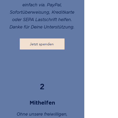
einfach via. PayPal,
Sofortüberweisung, Kreditkarte
oder SEPA Lastschrift helfen.
Danke für Deine Unterstützung.
Jetzt spenden
2
Mithelfen
Ohne unsere freiwilligen,