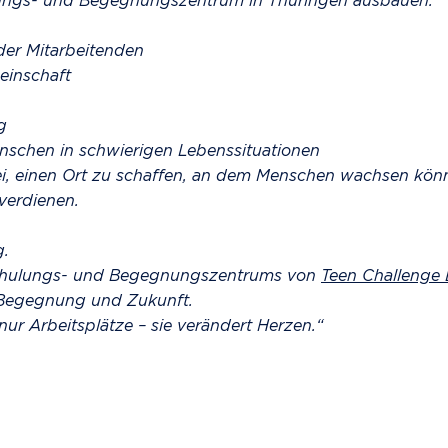
ungs- und Begegnungszentrum in Thüringen ausbauen.
er Mitarbeitenden
einschaft
g
nschen in schwierigen Lebenssituationen
ei, einen Ort zu schaffen, an dem Menschen wachsen kön
verdienen.
g.
chulungs- und Begegnungszentrums von
Teen Challenge
, Begegnung und Zukunft.
ur Arbeitsplätze – sie verändert Herzen.“