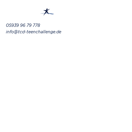
05939 96 79 778
info@tcd-teenchallenge.de
Westweg 61, 26907
Walchum, Germany
Bleiben Sie informiert und
abonnieren Sie unseren
Newsletter
Ihre E-Mail-Adresse